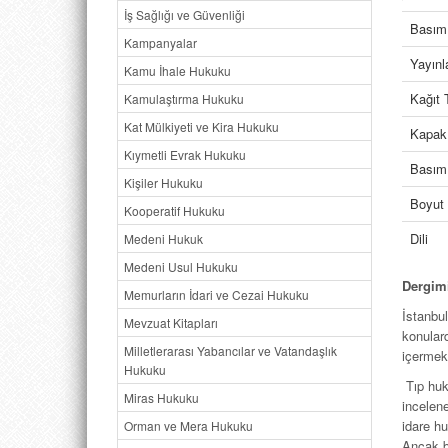
İş Sağlığı ve Güvenliği
Basım 
Kampanyalar
Yayın
Kamu İhale Hukuku
Kağıt 
Kamulaştırma Hukuku
Kat Mülkiyeti ve Kira Hukuku
Kapak
Kıymetli Evrak Hukuku
Basım 
Kişiler Hukuku
Boyut
Kooperatif Hukuku
Dili
Medeni Hukuk
Medeni Usul Hukuku
Dergim
Memurların İdari ve Cezai Hukuku
İstanbul
Mevzuat Kitapları
konular
Milletlerarası Yabancılar ve Vatandaşlık
içermekt
Hukuku
Tıp huk
Miras Hukuku
incelen
idare hu
Orman ve Mera Hukuku
Ancak b