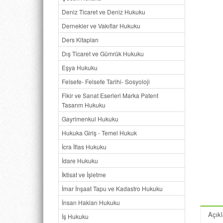
Deniz Ticaret ve Deniz Hukuku
Dernekler ve Vakıflar Hukuku
Ders Kitapları
Dış Ticaret ve Gümrük Hukuku
Eşya Hukuku
Felsefe- Felsefe Tarihi- Sosyoloji
Fikir ve Sanat Eserleri Marka Patent
Tasarım Hukuku
Gayrimenkul Hukuku
Hukuka Giriş - Temel Hukuk
İcra İflas Hukuku
İdare Hukuku
İktisat ve İşletme
İmar İnşaat Tapu ve Kadastro Hukuku
İnsan Hakları Hukuku
Açık
İş Hukuku