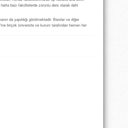
hatta bazı fakültelerde zorunlu ders olarak dahi
manın da yapıldığı görülmektedir. Barolar ve diğer
 Yine birçok üniversite ve kurum tarafından hemen her
ldiğini ortaya koymuş bulunuyor.
ukukçuların inhisarında olmayacaktır. Tıpçıların da
 dergimizde bunun örneklerini görmektesiniz.
kurmakta zorlanılan yayınlar için de bir mecra oluşturmak
ışmalar yer almaktadır.