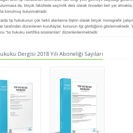
bulunmasa da, birçok fakültede seçimlik ders olarak önceden beri yer almakta, 
ta konulmuş bulunmaktadır.
arda tıp hukukunun çok farklı alanlarına ilişkin olarak birçok monografik çalış
lar tarafından düzenlenen kurultaylar, konunun ilgi gördüğünü göstermektedir.
nu “tıp hukuku sertifika programları” düzenlenlenmektedir.
u gelişmeler, artık sırf tıp hukuku alanına münhasır bir derginin zamanının ge
nin amacı, öncelikle tıpçı ve hukukçuları bir araya getirmektir. Dergi sadece h
ukuku Dergisi 2018 Yılı Aboneliği Sayıları
ilişkin hukuksal sorunlar içeren yazılarının yayınlanmasını arzu etmekteyiz ve
 hukukunu ilgilendirmesi nedeniyle başka bir sureli yayınla doğrudan bağlantı 
i de bu derginin çıkışında yatan nedenlerden birisidir.
de her biri birbirinden değerli hukukçular ve tıpçılar tarafından hazırlanan çal