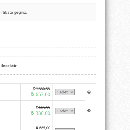
irtibata geçiniz.
ilecektir
1.095,00
657,00
550,00
330,00
685,00