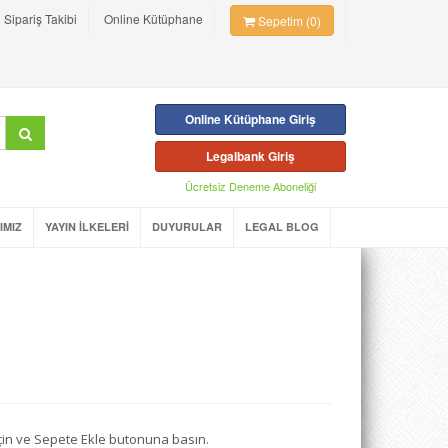
Sipariş Takibi
Online Kütüphane
Sepetim (0)
Online Kütüphane Giriş
Legalbank Giriş
Ücretsiz Deneme Aboneliği
IMIZ
YAYIN İLKELERİ
DUYURULAR
LEGAL BLOG
seçin ve Sepete Ekle butonuna basın.