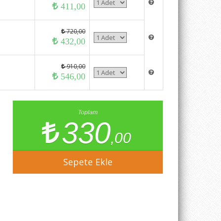
411,00
720,00
432,00
910,00
546,00
Toplam
330
,00