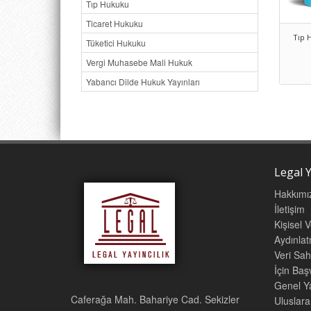
Tıp Hukuku
Ticaret Hukuku
Tıp 
Tüketici Hukuku
Vergi Muhasebe Mali Hukuk
Yabancı Dilde Hukuk Yayınları
Legal Y
Hakkımı
İletişim
Kişisel 
Aydınla
Veri Sah
İçin Ba
Genel Ya
Caferağa Mah. Bahariye Cad. Sekizler
Uluslara