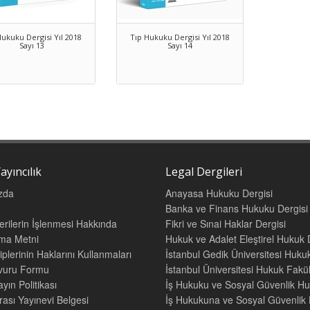
Hukuku Dergisi Yıl 2018
Tıp Hukuku Dergisi Yıl 2018
Sayı 13
Sayı 14
ayıncılık
Legal Dergileri
zda
Anayasa Hukuku Dergisi
Banka ve Finans Hukuku Dergisi
Verilerin İşlenmesi Hakkında
Fikri ve Sınai Haklar Dergisi
tma Metni
Hukuk ve Adalet Eleştirel Hukuk 
iplerinin Haklarını Kullanmaları
İstanbul Gedik Üniversitesi Hukuk
şvuru Formu
İstanbul Üniversitesi Hukuk Fak
yın Politikası
İş Hukuku ve Sosyal Güvenlik Hu
rası Yayınevi Belgesi
İş Hukukuna ve Sosyal Güvenlik H