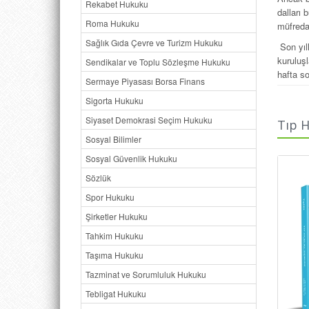
Rekabet Hukuku
dalları 
Roma Hukuku
müfreda
Sağlık Gıda Çevre ve Turizm Hukuku
Son yıll
kuruluş
Sendikalar ve Toplu Sözleşme Hukuku
hafta so
Sermaye Piyasası Borsa Finans
Bütün b
Sigorta Hukuku
Bu dergi
Siyaset Demokrasi Seçim Hukuku
Tıp H
konuya 
Sosyal Bilimler
Sırf tıp
Sosyal Güvenlik Hukuku
düşünces
Sözlük
Dergimiz
Spor Hukuku
Şirketler Hukuku
Tahkim Hukuku
Taşıma Hukuku
Tazminat ve Sorumluluk Hukuku
Tebligat Hukuku