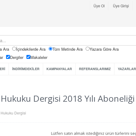
Üye Ol
Üye Girişi
a Ara
İçindekilerde Ara
Tüm Metinde Ara
Yazara Göre Ara
ar
Dergiler
Makaleler
ERİ
İNDİRİMDEKİLER
KAMPANYALAR
REFERANSLARIMIZ
YAZARLAR
 Hukuku Dergisi 2018 Yılı Aboneliği
 Hukuku Dergisi
Lütfen satın almak istediğiniz ürün türlerini 