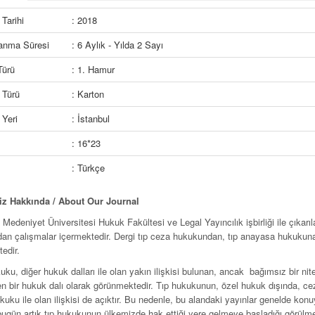
Tarihi
: 2018
lanma Süresi
: 6 Aylık - Yılda 2 Sayı
Türü
: 1. Hamur
 Türü
: Karton
Yeri
: İstanbul
: 16*23
: Türkçe
iz Hakkında /
About Our Journal
 Medeniyet Üniversitesi Hukuk Fakültesi ve Legal Yayıncılık işbirliği ile çıkarıl
dan çalışmalar içermektedir. Dergi tıp ceza hukukundan, tıp anayasa hukukuna
edir.
uku, diğer hukuk dalları ile olan yakın ilişkisi bulunan, ancak bağımsız bir n
en bir hukuk dalı olarak görünmektedir. Tıp hukukunun, özel hukuk dışında, 
kuku ile olan ilişkisi de açıktır. Bu nedenle, bu alandaki yayınlar genelde kon
ugün artık tıp hukukunun ülkemizde hak ettiği yere gelmeye başladığı görülmek