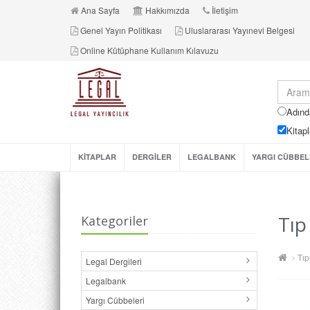
Ana Sayfa
Hakkımızda
İletişim
Genel Yayın Politikası
Uluslararası Yayınevi Belgesi
Online Kütüphane Kullanım Kılavuzu
Adınd
Kitapl
KİTAPLAR
DERGİLER
LEGALBANK
YARGI CÜBBEL
Tıp
Kategoriler
Tıp
Legal Dergileri
Legalbank
Yargı Cübbeleri