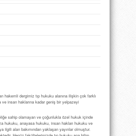
an hakemli dergimiz tıp hukuku alanına ilişkin çok farklı
 ve insan haklarına kadar geniş bir yelpazeyi
iteliğe sahip olamayan ve çoğunlukla özel hukuk içinde
ceza hukuku, anayasa hukuku, insan hakları hukuku ve
uya ilgili alan bakımından yaklaşan yayınlar olmuştur.
tedir. Henüz fakültelerimizde tıp hukuku ana bilim