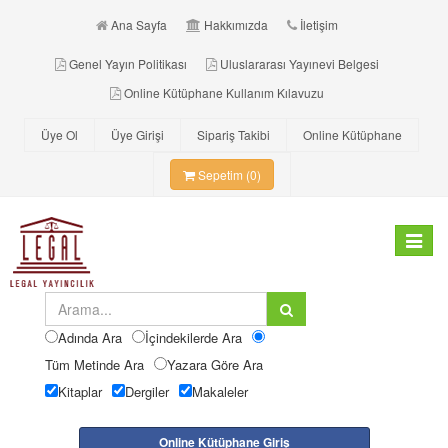
Ana Sayfa
Hakkımızda
İletişim
Genel Yayın Politikası
Uluslararası Yayınevi Belgesi
Online Kütüphane Kullanım Kılavuzu
Üye Ol
Üye Girişi
Sipariş Takibi
Online Kütüphane
Sepetim (0)
Toggle
navigat
Adında Ara
İçindekilerde Ara
Tüm Metinde Ara
Yazara Göre Ara
Kitaplar
Dergiler
Makaleler
Online Kütüphane Giriş