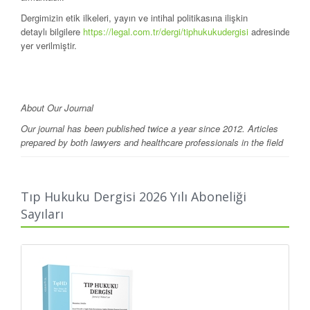
Dergimizin etik ilkeleri, yayın ve intihal politikasına ilişkin
detaylı
bilgilere
https://legal.com.tr/dergi/tiphukukudergisi
adresinde
yer verilmiştir.
About Our Journal
Our journal has been published twice a year since 2012. Articles
prepared by both lawyers and healthcare professionals in the field
of medicine and health law are being publishedin the journal.
Detailedin formation about our journal's ethical principles, its po­licy
on publication andplagiarism may be found in the following add­
Tıp Hukuku Dergisi 2026 Yılı Aboneliği
ress:
https://legal.com.tr/dergi/tiphukukudergisi
Sayıları