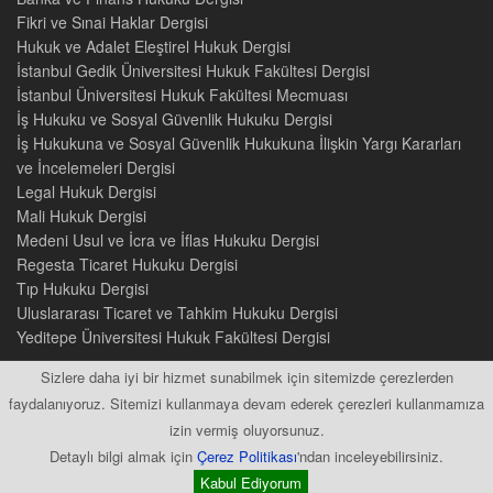
Fikri ve Sınai Haklar Dergisi
Hukuk ve Adalet Eleştirel Hukuk Dergisi
İstanbul Gedik Üniversitesi Hukuk Fakültesi Dergisi
İstanbul Üniversitesi Hukuk Fakültesi Mecmuası
İş Hukuku ve Sosyal Güvenlik Hukuku Dergisi
İş Hukukuna ve Sosyal Güvenlik Hukukuna İlişkin Yargı Kararları
ve İncelemeleri Dergisi
Legal Hukuk Dergisi
Mali Hukuk Dergisi
Medeni Usul ve İcra ve İflas Hukuku Dergisi
Regesta Ticaret Hukuku Dergisi
Tıp Hukuku Dergisi
Uluslararası Ticaret ve Tahkim Hukuku Dergisi
Yeditepe Üniversitesi Hukuk Fakültesi Dergisi
Sizlere daha iyi bir hizmet sunabilmek için sitemizde çerezlerden
faydalanıyoruz. Sitemizi kullanmaya devam ederek çerezleri kullanmamıza
izin vermiş oluyorsunuz.
2015 © Tüm Hakları Saklıdır
Detaylı bilgi almak için
Çerez Politikası
'ndan inceleyebilirsiniz.
Kabul Ediyorum