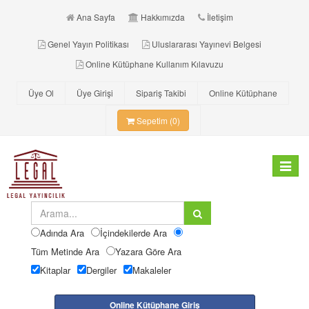
Ana Sayfa
Hakkımızda
İletişim
Genel Yayın Politikası
Uluslararası Yayınevi Belgesi
Online Kütüphane Kullanım Kılavuzu
Üye Ol
Üye Girişi
Sipariş Takibi
Online Kütüphane
Sepetim (0)
Toggle
navigat
Adında Ara
İçindekilerde Ara
Tüm Metinde Ara
Yazara Göre Ara
Kitaplar
Dergiler
Makaleler
Online Kütüphane Giriş