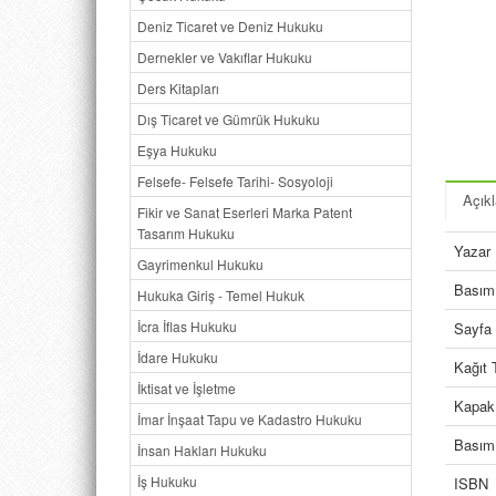
Deniz Ticaret ve Deniz Hukuku
Dernekler ve Vakıflar Hukuku
Ders Kitapları
Dış Ticaret ve Gümrük Hukuku
Eşya Hukuku
Felsefe- Felsefe Tarihi- Sosyoloji
Açık
Fikir ve Sanat Eserleri Marka Patent
Tasarım Hukuku
Yazar
Gayrimenkul Hukuku
Basım 
Hukuka Giriş - Temel Hukuk
İcra İflas Hukuku
Sayfa 
İdare Hukuku
Kağıt 
İktisat ve İşletme
Kapak
İmar İnşaat Tapu ve Kadastro Hukuku
Basım 
İnsan Hakları Hukuku
İş Hukuku
ISBN