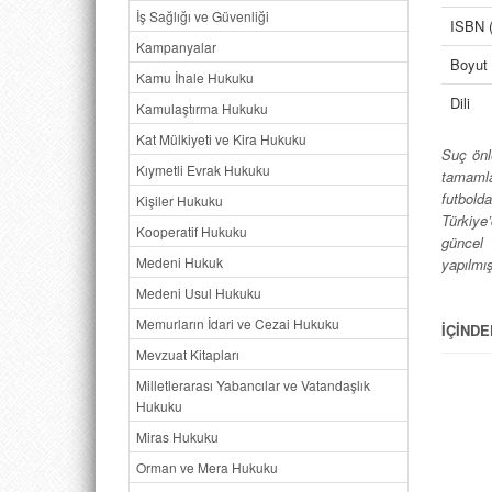
İş Sağlığı ve Güvenliği
ISBN (
Kampanyalar
Boyut
Kamu İhale Hukuku
Dili
Kamulaştırma Hukuku
Kat Mülkiyeti ve Kira Hukuku
Suç önl
Kıymetli Evrak Hukuku
tamamla
futbold
Kişiler Hukuku
Türkiye
Kooperatif Hukuku
güncel 
Medeni Hukuk
yapılmış
Medeni Usul Hukuku
Memurların İdari ve Cezai Hukuku
İÇİNDE
ÖNSÖZ 
Mevzuat Kitapları
KISAL
Milletlerarası Yabancılar ve Vatandaşlık
Hukuku
BÖLÜM
GİRİŞ
Miras Hukuku
1.1 Çal
Orman ve Mera Hukuku
1.2 Hol