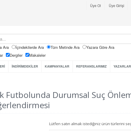
Üye Ol
Üye Girişi
a Ara
İçindekilerde Ara
Tüm Metinde Ara
Yazara Göre Ara
ar
Dergiler
Makaleler
ERİ
İNDİRİMDEKİLER
KAMPANYALAR
REFERANSLARIMIZ
YAZARLAR
k Futbolunda Durumsal Suç Önleme
erlendirmesi
Lütfen satın almak istediğiniz ürün türlerini 