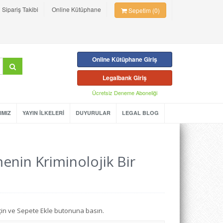
Sipariş Takibi
Online Kütüphane
Sepetim (0)
Online Kütüphane Giriş
Legalbank Giriş
Ücretsiz Deneme Aboneliği
IMIZ
YAYIN İLKELERİ
DUYURULAR
LEGAL BLOG
nin Kriminolojik Bir
seçin ve Sepete Ekle butonuna basın.