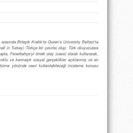
asında Birleşik Krallık’ta Queen’s University Belfast’ta
all in Turkey) Türkçe bir çevirisi olup, Türk okuyuculara
tapta, Fenerbahçe’yi örnek olay (case) olarak kullanarak,
n çoklu ve karmaşık sosyal gerçeklikler açıklanmış ve en
üştürme yönünde nasıl kullanılabileceği inceleme konusu