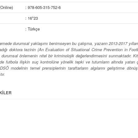
Online)
: 978-605-315-752-6
: 16*23
: Türkçe
emede durumsal yaklaşımı benimseyen bu çalışma, yazarın 2013-2017 yılları ar
dığı doktora tezinin (An Evaluation of Situational Crime Prevention in Footb
a durumsal önlemenin nitel bir kriminolojik değerlendirmesini sunmaktadır. Ki
’de futbola ilişkin suç kontrolüne yönelik tepki ve tutumların altında yata
DSÖ modelinin temel prensiplerinin taraftarların algılarını geliştirme dön
tır.
KİLER
III
TMALAR V
 1
ışmanın Amaçları 1
iganizm ve Ötesi: “Futbol Şiddeti” Kavramına İlişkin Terminolojik