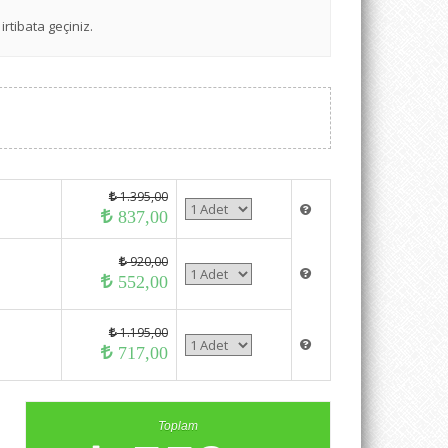
irtibata geçiniz.
1.395,00
837,00
920,00
552,00
1.195,00
717,00
Toplam