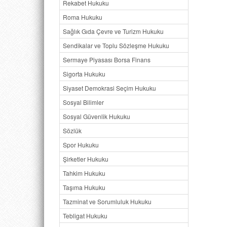
Sorun
Rekabet Hukuku
1.3 Suç
Roma Hukuku
Düze
Sağlık Gıda Çevre ve Turizm Hukuku
1.4 Çal
Sendikalar ve Toplu Sözleşme Hukuku
BÖLÜM
AVRUP
Sermaye Piyasası Borsa Finans
2.1. İng
Sigorta Hukuku
2.1.1. İ
2.1.2. O
Siyaset Demokrasi Seçim Hukuku
2.1.3. 
Sosyal Bilimler
Futbol 
Sosyal Güvenlik Hukuku
Giriş
2.2. Etn
Sözlük
2.2.1. 1
Spor Hukuku
2.2.2. L
2.3. To
Şirketler Hukuku
2.4. Sos
Tahkim Hukuku
Olarak 
Taşıma Hukuku
2.5. So
Tazminat ve Sorumluluk Hukuku
BÖLÜM
FUTBO
Tebligat Hukuku
BİR T