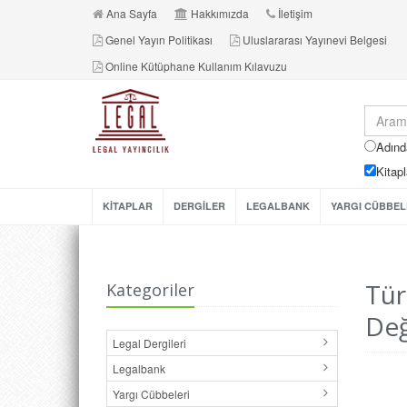
Ana Sayfa
Hakkımızda
İletişim
Genel Yayın Politikası
Uluslararası Yayınevi Belgesi
Online Kütüphane Kullanım Kılavuzu
Adınd
Kitapl
KİTAPLAR
DERGİLER
LEGALBANK
YARGI CÜBBEL
Tür
Kategoriler
Değ
Legal Dergileri
Legalbank
Yargı Cübbeleri