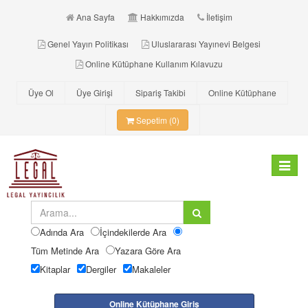
Ana Sayfa
Hakkımızda
İletişim
Genel Yayın Politikası
Uluslararası Yayınevi Belgesi
Online Kütüphane Kullanım Kılavuzu
Üye Ol
Üye Girişi
Sipariş Takibi
Online Kütüphane
Sepetim (0)
Toggle
navigat
Adında Ara
İçindekilerde Ara
Tüm Metinde Ara
Yazara Göre Ara
Kitaplar
Dergiler
Makaleler
Online Kütüphane Giriş