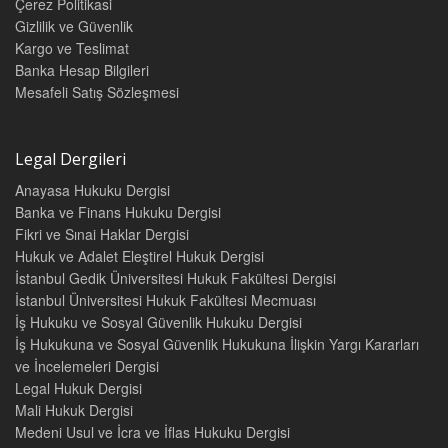
Çerez Politikasi
Legal Yayıncılık Tüm Yıllar Dergi Fiyat Listesi
Gizlilik ve Güvenlik
(Basılı, Online Süreli-Süresiz ve E-Dergi)
269
Kargo ve Teslimat
Banka Hesap Bilgileri
Legal Hukuk Dergileri Sipariş Formu
273
Mesafeli Satış Sözleşmesi
Legalbank Abonelik Formu
274
Legal Dergileri
Anayasa Hukuku Dergisi
Banka ve Finans Hukuku Dergisi
Fikri ve Sınai Haklar Dergisi
Hukuk ve Adalet Eleştirel Hukuk Dergisi
İstanbul Gedik Üniversitesi Hukuk Fakültesi Dergisi
İstanbul Üniversitesi Hukuk Fakültesi Mecmuası
İş Hukuku ve Sosyal Güvenlik Hukuku Dergisi
İş Hukukuna ve Sosyal Güvenlik Hukukuna İlişkin Yargı Kararları
ve İncelemeleri Dergisi
Legal Hukuk Dergisi
Mali Hukuk Dergisi
Medeni Usul ve İcra ve İflas Hukuku Dergisi