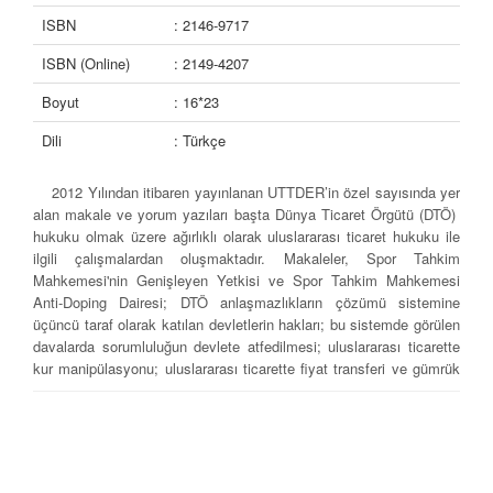
ISBN
: 2146-9717
ISBN (Online)
: 2149-4207
Boyut
: 16*23
Dili
: Türkçe
2012 Yılından itibaren yayınlanan UTTDER’in özel sayısında yer
alan makale ve yorum yazıları başta Dünya Ticaret Örgütü (DTÖ)
hukuku olmak üzere ağırlıklı olarak uluslararası ticaret hukuku ile
ilgili çalışmalardan oluşmaktadır. Makaleler, Spor Tahkim
Mahkemesi'nin Genişleyen Yetkisi ve Spor Tahkim Mahkemesi
Anti-Doping Dairesi; DTÖ anlaşmazlıkların çözümü sistemine
üçüncü taraf olarak katılan devletlerin hakları; bu sistemde görülen
davalarda sorumluluğun devlete atfedilmesi; uluslararası ticarette
kur manipülasyonu; uluslararası ticarette fiyat transferi ve gümrük
kıymetinin tespiti arasındaki ilişki; Afrika Kıtası için bir serbest
ticaret bölgesi kurulması konusundaki gelişmeler; ve milletlerarası
iflas sürecinin kolaylaştırılmasında tahkime başvurulması konularını
incelemektedir. Bu eserde, Güney Kore'de yatırım tahkimi
davalarındaki artışla ilgili yorum yazısı ile dört adet Yargıtay kararı