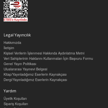
Tahkime İlişkin Sözleşme Maddesinde Aynı Zamanda Mahkemeye
Yetki Verilmesi Sebebiyle Tahkim Anlaşmasının Geçersiz
Olduğuna İlişkin Yargıtay 15. Hukuk Dairesinin 23 Ocak 2017
Tarihli Kararının Tercümesi
Tercüme eden: A. Kiraz BULUT 125
YARGITAY KARARI 131
Legal Yayıncılık
CIF Teslim Şekline İlişkin Olarak 2017 Yılında Yargıtay 11. Hukuk
Dairesince Verilen Bazı Kararlar
Hakkımızda
Derleyen/Compiled by: Prof. Dr. Nuray EKŞİ 133
İletişim
LEGAL YAYINCILIK ÜRÜN FİYAT LİSTESİ 145
Kişisel Verilerin İşlenmesi Hakkında Aydınlatma Metni
LEGAL HUKUK DERGİLERİ SİPARİŞ FORMU 150
Veri Sahiplerinin Haklarını Kullanmaları İçin Başvuru Formu
LEGALBANK ABONELİK FORMU 151
Genel Yayın Politikası
KİTAP SİPARİŞ FORMU 152
Uluslararası Yayınevi Belgesi
Kitap/Yayınladığımız Eserlerin Kaynakçası
Dergi/Yayınladığımız Eserlerin Kaynakçası
Yardım
Üyelik Koşulları
Sipariş Koşulları