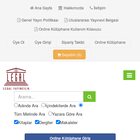
Ana Sayfa
Hakkımızda
İletişim
Genel Yayın Politikası
Uluslararası Yayınevi Belgesi
Online Kütüphane Kullanım Kılavuzu
Üye Ol
Üye Girişi
Sipariş Takibi
Online Kütüphane
Sepetim (0)
Toggle
navigat
Adında Ara
İçindekilerde Ara
Tüm Metinde Ara
Yazara Göre Ara
Kitaplar
Dergiler
Makaleler
Online Kütüphane Giriş