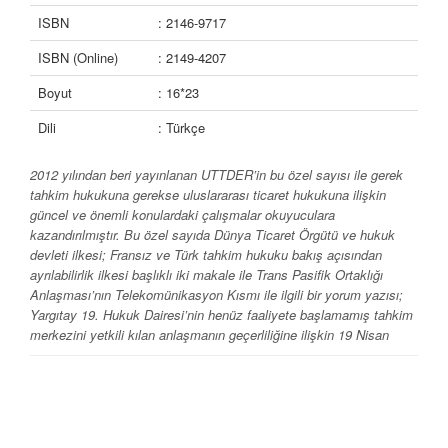
ISBN
: 2146-9717
ISBN (Online)
: 2149-4207
Boyut
: 16*23
Dili
: Türkçe
2012 yılından beri yayınlanan UTTDER’in bu özel sayısı ile gerek
tahkim hukukuna gerekse uluslararası ticaret hukukuna ilişkin
güncel ve önemli konulardaki çalışmalar okuyuculara
kazandırılmıştır. Bu özel sayıda Dünya Ticaret Örgütü ve hukuk
devleti ilkesi; Fransız ve Türk tahkim hukuku bakış açısından
ayrılabilirlik ilkesi başlıklı iki makale ile Trans Pasifik Ortaklığı
Anlaşması’nın Telekomünikasyon Kısmı ile ilgili bir yorum yazısı;
Yargıtay 19. Hukuk Dairesi’nin henüz faaliyete başlamamış tahkim
merkezini yetkili kılan anlaşmanın geçerliliğine ilişkin 19 Nisan
2017 tarihli kararının değerlendirilmesi; tahkime ilişkin sözleşme
maddesinde aynı zamanda mahkemeye yetki verilmesi sebebiyle
tahkim anlaşmasının geçersiz olduğuna ilişkin Yargıtay 15. Hukuk
Dairesi’nin 23 Ocak 2017 tarihli kararının tercümesi ve CIF teslim
şekline ilişkin olarak 2017 yılında Yargıtay 11. Hukuk Dairesince