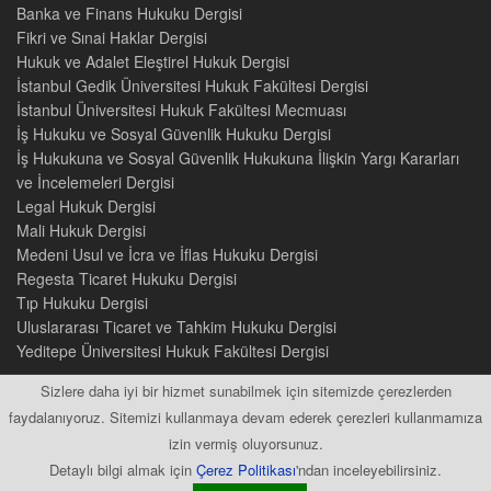
Banka ve Finans Hukuku Dergisi
Fikri ve Sınai Haklar Dergisi
Hukuk ve Adalet Eleştirel Hukuk Dergisi
İstanbul Gedik Üniversitesi Hukuk Fakültesi Dergisi
İstanbul Üniversitesi Hukuk Fakültesi Mecmuası
İş Hukuku ve Sosyal Güvenlik Hukuku Dergisi
İş Hukukuna ve Sosyal Güvenlik Hukukuna İlişkin Yargı Kararları
ve İncelemeleri Dergisi
Legal Hukuk Dergisi
Mali Hukuk Dergisi
Medeni Usul ve İcra ve İflas Hukuku Dergisi
Regesta Ticaret Hukuku Dergisi
Tıp Hukuku Dergisi
Uluslararası Ticaret ve Tahkim Hukuku Dergisi
Yeditepe Üniversitesi Hukuk Fakültesi Dergisi
Sizlere daha iyi bir hizmet sunabilmek için sitemizde çerezlerden
faydalanıyoruz. Sitemizi kullanmaya devam ederek çerezleri kullanmamıza
izin vermiş oluyorsunuz.
2015 © Tüm Hakları Saklıdır
Detaylı bilgi almak için
Çerez Politikası
'ndan inceleyebilirsiniz.