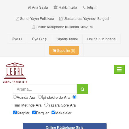
Ana Sayfa
Hakkımızda
İletişim
Genel Yayın Politikası
Uluslararası Yayınevi Belgesi
Online Kütüphane Kullanım Kılavuzu
Üye Ol
Üye Girişi
Sipariş Takibi
Online Kütüphane
Sepetim (0)
Toggle
navigat
Adında Ara
İçindekilerde Ara
Tüm Metinde Ara
Yazara Göre Ara
Kitaplar
Dergiler
Makaleler
Online Kütüphane Giriş