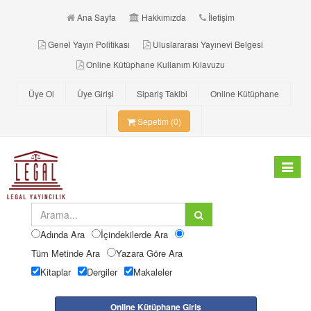
Ana Sayfa
Hakkımızda
İletişim
Genel Yayın Politikası
Uluslararası Yayınevi Belgesi
Online Kütüphane Kullanım Kılavuzu
Üye Ol
Üye Girişi
Sipariş Takibi
Online Kütüphane
Sepetim (0)
Toggle
navigat
Adında Ara
İçindekilerde Ara
Tüm Metinde Ara
Yazara Göre Ara
Kitaplar
Dergiler
Makaleler
Online Kütüphane Giriş