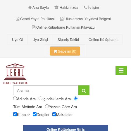
Ana Sayfa
Hakkımızda
İletişim
Genel Yayın Politikası
Uluslararası Yayınevi Belgesi
Online Kütüphane Kullanım Kılavuzu
Üye Ol
Üye Girişi
Sipariş Takibi
Online Kütüphane
Sepetim (0)
Toggle
navigat
Adında Ara
İçindekilerde Ara
Tüm Metinde Ara
Yazara Göre Ara
Kitaplar
Dergiler
Makaleler
Online Kütüphane Giriş