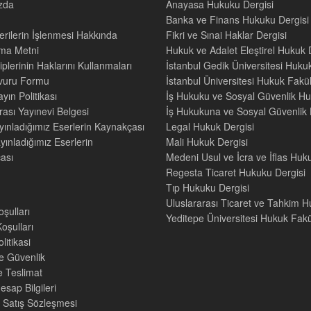
zda
Anayasa Hukuku Dergisi
Banka ve Finans Hukuku Dergisi
Verilerin İşlenmesi Hakkında
Fikri ve Sınai Haklar Dergisi
tma Metni
Hukuk ve Adalet Eleştirel Hukuk 
iplerinin Haklarını Kullanmaları
İstanbul Gedik Üniversitesi Hukuk
şvuru Formu
İstanbul Üniversitesi Hukuk Fak
yın Politikası
İş Hukuku ve Sosyal Güvenlik Hu
rası Yayınevi Belgesi
İş Hukukuna ve Sosyal Güvenlik H
yınladığımız Eserlerin Kaynakçası
Legal Hukuk Dergisi
yınladığımız Eserlerin
Mali Hukuk Dergisi
ası
Medeni Usul ve İcra ve İflas Huk
Regesta Ticaret Hukuku Dergisi
Tıp Hukuku Dergisi
Uluslararası Ticaret ve Tahkim H
oşulları
Yeditepe Üniversitesi Hukuk Fakül
oşulları
litikasi
ve Güvenlik
e Teslimat
sap Bilgileri
 Satış Sözleşmesi