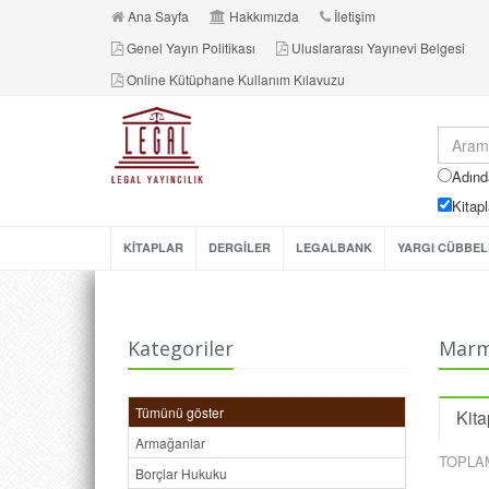
Ana Sayfa
Hakkımızda
İletişim
Genel Yayın Politikası
Uluslararası Yayınevi Belgesi
Online Kütüphane Kullanım Kılavuzu
Adınd
Kitapl
KİTAPLAR
DERGİLER
LEGALBANK
YARGI CÜBBEL
Kategoriler
Marma
Tümünü göster
Kita
Armağanlar
TOPLA
Borçlar Hukuku