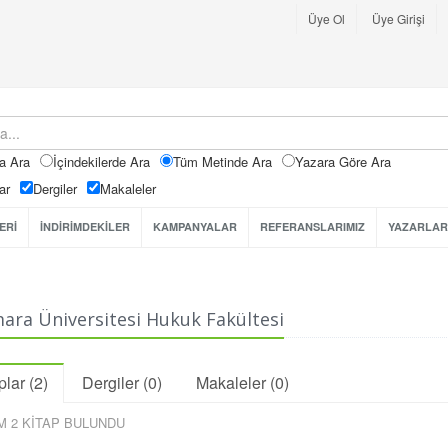
Üye Ol
Üye Girişi
a Ara
İçindekilerde Ara
Tüm Metinde Ara
Yazara Göre Ara
ar
Dergiler
Makaleler
ERİ
İNDİRİMDEKİLER
KAMPANYALAR
REFERANSLARIMIZ
YAZARLAR
ra Üniversitesi Hukuk Fakültesi
plar (2)
Dergiler (0)
Makaleler (0)
M 2 KİTAP BULUNDU