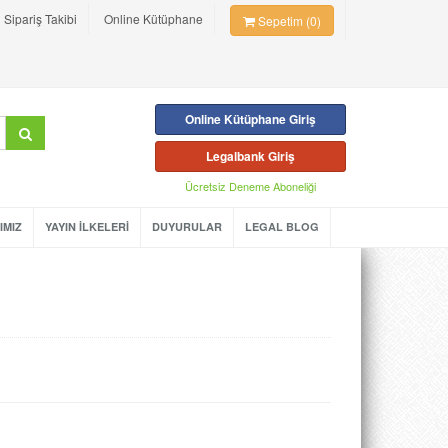
Sipariş Takibi
Online Kütüphane
Sepetim (0)
Online Kütüphane Giriş
Legalbank Giriş
Ücretsiz Deneme Aboneliği
IMIZ
YAYIN İLKELERİ
DUYURULAR
LEGAL BLOG