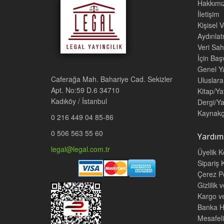
Hakkımı
İletişim
Kişisel 
Aydınla
Veri Sah
İçin Ba
Genel Ya
Caferağa Mah. Bahariye Cad. Sekizler
Uluslara
Apt. No:59 D.6 34710
Kitap/Ya
Kadıköy / İstanbul
Dergi/Ya
Kaynakç
0 216 449 04 85-86
0 506 563 55 60
Yardım
legal@legal.com.tr
Üyelik K
Sipariş K
Çerez Po
Gizlilik 
Kargo v
Banka He
Mesafeli