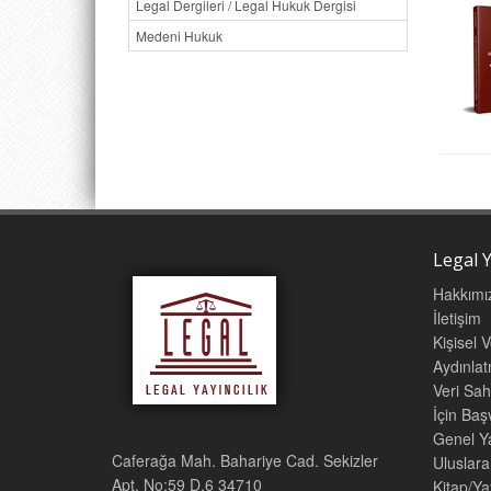
Legal Dergileri / Legal Hukuk Dergisi
Medeni Hukuk
Legal Y
Hakkımı
İletişim
Kişisel 
Aydınla
Veri Sah
İçin Ba
Genel Ya
Caferağa Mah. Bahariye Cad. Sekizler
Uluslara
Apt. No:59 D.6 34710
Kitap/Ya