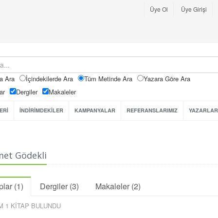
Üye Ol
Üye Girişi
a Ara
İçindekilerde Ara
Tüm Metinde Ara
Yazara Göre Ara
ar
Dergiler
Makaleler
ERİ
İNDİRİMDEKİLER
KAMPANYALAR
REFERANSLARIMIZ
YAZARLAR
et Gödekli
plar (1)
Dergiler (3)
Makaleler (2)
M 1 KİTAP BULUNDU