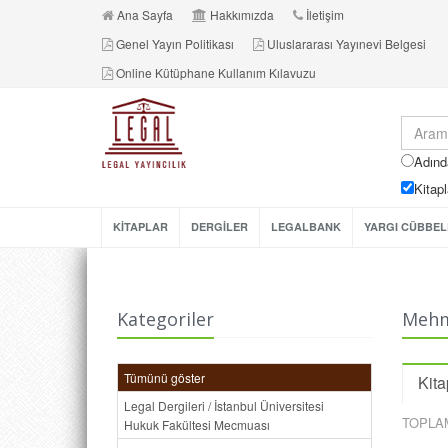
Ana Sayfa
Hakkımızda
İletişim
Genel Yayın Politikası
Uluslararası Yayınevi Belgesi
Online Kütüphane Kullanım Kılavuzu
Adınd
Kitapl
KİTAPLAR
DERGİLER
LEGALBANK
YARGI CÜBBEL
Kategoriler
Mehm
Tümünü göster
Kita
Legal Dergileri / İstanbul Üniversitesi
TOPLA
Hukuk Fakültesi Mecmuası