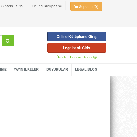
Sipariş Takibi
Online Kütüphane
Sepetim (0)
Online Kütüphane Giriş
Legalbank Giriş
Ücretsiz Deneme Aboneliği
IMIZ
YAYIN İLKELERİ
DUYURULAR
LEGAL BLOG