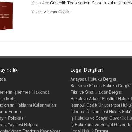
Kitap Adı:
Güvenlik Tedbirlerinin Ceza Hukuku Kurumları
Yazar:
Mehmet Gödekli
ayıncılık
Legal Dergileri
zda
Anayasa Hukuku Dergisi
Banka ve Finans Hukuku Dergisi
Verilerin İşlenmesi Hakkında
Fikri ve Sınai Haklar Dergisi
tma Metni
Hukuk ve Adalet Eleştirel Hukuk 
iplerinin Haklarını Kullanmaları
İstanbul Gedik Üniversitesi Hukuk
şvuru Formu
İstanbul Üniversitesi Hukuk Fak
yın Politikası
İş Hukuku ve Sosyal Güvenlik Hu
rası Yayınevi Belgesi
İş Hukukuna ve Sosyal Güvenlik H
yınladığımız Eserlerin Kaynakçası
Legal Hukuk Dergisi