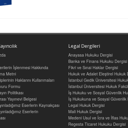
ayıncılık
Legal Dergileri
zda
Anayasa Hukuku Dergisi
Banka ve Finans Hukuku Dergisi
Verilerin İşlenmesi Hakkında
Fikri ve Sınai Haklar Dergisi
tma Metni
Hukuk ve Adalet Eleştirel Hukuk 
iplerinin Haklarını Kullanmaları
İstanbul Gedik Üniversitesi Hukuk
şvuru Formu
İstanbul Üniversitesi Hukuk Fak
yın Politikası
İş Hukuku ve Sosyal Güvenlik Hu
rası Yayınevi Belgesi
İş Hukukuna ve Sosyal Güvenlik H
yınladığımız Eserlerin Kaynakçası
Legal Hukuk Dergisi
yınladığımız Eserlerin
Mali Hukuk Dergisi
ası
Medeni Usul ve İcra ve İflas Huk
Regesta Ticaret Hukuku Dergisi