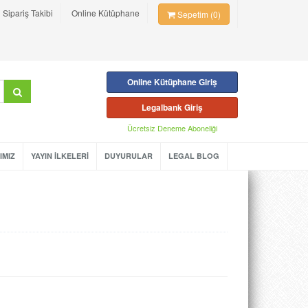
Sipariş Takibi
Online Kütüphane
Sepetim (0)
Online Kütüphane Giriş
Legalbank Giriş
Ücretsiz Deneme Aboneliği
IMIZ
YAYIN İLKELERİ
DUYURULAR
LEGAL BLOG