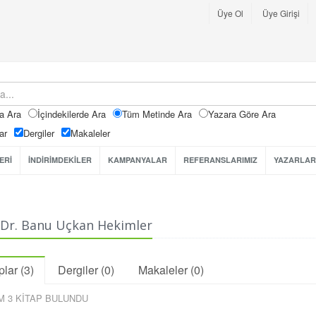
Üye Ol
Üye Girişi
a Ara
İçindekilerde Ara
Tüm Metinde Ara
Yazara Göre Ara
ar
Dergiler
Makaleler
ERİ
İNDİRİMDEKİLER
KAMPANYALAR
REFERANSLARIMIZ
YAZARLAR
 Dr. Banu Uçkan Hekimler
plar (3)
Dergiler (0)
Makaleler (0)
M 3 KİTAP BULUNDU