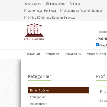
Ana Sayfa
Hakkımızda
İletişim
Genel Yayın Politikası
Uluslararası Yayınevi Belgesi
Online Kütüphane Kullanım Kılavuzu
Adınd
Kitapl
KİTAPLAR
DERGİLER
LEGALBANK
YARGI CÜBBEL
Kategoriler
Prof.
Tümünü göster
Kita
Armağanlar
TOPLA
İndirimdekiler