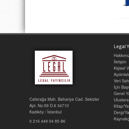
Legal Y
Hakkımı
İletişim
Kişisel 
Aydınla
Veri Sah
İçin Ba
Genel Ya
Caferağa Mah. Bahariye Cad. Sekizler
Uluslara
Apt. No:59 D.6 34710
Kitap/Ya
Kadıköy / İstanbul
Dergi/Ya
Kaynakç
0 216 449 04 85-86