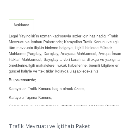
Açıklama
Legal Yayıncılık’ın uzman kadrosuyla sizler için hazırladığı “Trafik
Mevzuatı ve İçtihatı Paketi"nde; Karayolları Trafik Kanunu ve ilgili
tüm mevzuata ilişkin binlerce belgeye, ilişkili binlerce Yüksek
Mahkeme (Yargıtay, Danıştay, Anayasa Mahkemesi, Avrupa İnsan
Hakları Mahkemesi, Sayıştay… vb.) kararına, dilekçe ve yazışma
örneklerine,ilgili makalelere, hukuk haberlerine, önemli bilgilere en
güncel haliyle ve “tek tıkla” kolayca ulaşabileceksiniz
Bu paketimizde;
Karayolları Trafik Kanunu başta olmak üzere,
Karayolu Taşıma Kanunu,
Ücretli Karayollarında Yabancı Plakalı Araçlara Ait Geçiş Ücretleri
ve İdari Para Cezalarının Tahsiline İlişkin Yönetmelik,
Karayolları Motorlu AraçlarZorunlu Mali Sorumluluk (Trafik)
Trafik Mevzuatı ve İçtihatı Paketi
Sigortası Genel Şartları