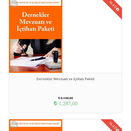
%
40
Dernekler Mevzuatı ve İçtihatı Paketi
2.145,00
1.287,00
%
40