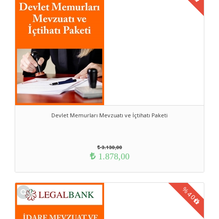
Devlet Memurları Mevzuatı ve İçtihatı Paketi
3.130,00
1.878,00
%
40