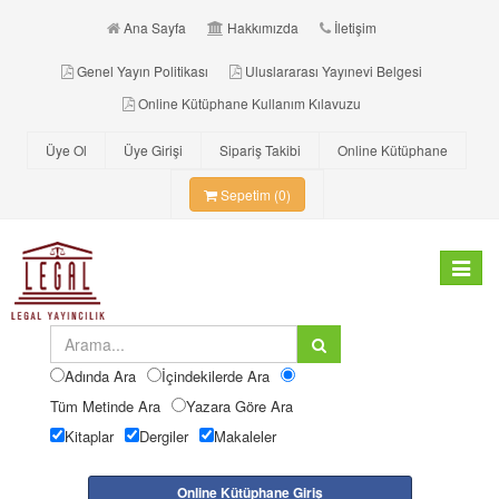
Ana Sayfa
Hakkımızda
İletişim
Genel Yayın Politikası
Uluslararası Yayınevi Belgesi
Online Kütüphane Kullanım Kılavuzu
Üye Ol
Üye Girişi
Sipariş Takibi
Online Kütüphane
Sepetim (0)
Toggle
navigat
Adında Ara
İçindekilerde Ara
Tüm Metinde Ara
Yazara Göre Ara
Kitaplar
Dergiler
Makaleler
Online Kütüphane Giriş